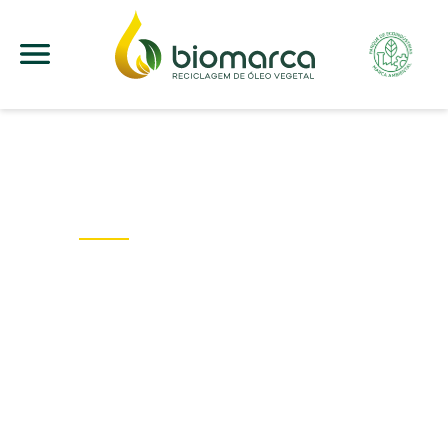
NOSSA
HISTÓRIA
A Biomarca se destaca como pioneira e única no
Espírito Santo a realizar o processo completo de
beneficiamento de resíduos de óleo vegetal
saturado.
Desde 2006, nossa jornada tem sido marcada pela
dedicação em conscientizar a população sobre a
importância da separação e destinação adequada